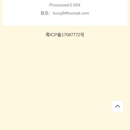
Processed:0.004
联系：locoy8#foxmail.com
粤ICP备17087772号